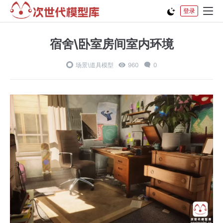
登录
宿舍\卧室房间室内环境
场景\道具模型
960
0