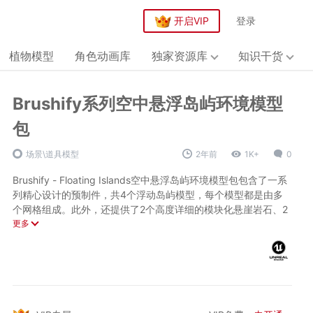
开启VIP
登录
植物模型
角色动画库
独家资源库
知识干货
Brushify系列空中悬浮岛屿环境模型
包
场景\道具模型
2年前
1K+
0
Brushify - Floating Islands空中悬浮岛屿环境模型包包含了一系
列精心设计的预制件，共4个浮动岛屿模型，每个模型都是由多
个网格组成。此外，还提供了2个高度详细的模块化悬崖岩石、2
个悬挂式石笋、以及丰富的植被元素，如悬挂的藤蔓、根系和灌
更多
木等。这些元素可以轻松组合在一起，创造出多样化的游戏场
景。所有模型均采用高精度纹理，其中植物和岩石的纹理最高可
达4K分辨率，而远距离地形纹理更是达到了惊人的8K分辨率。
景观自动材质
为了让开发者能够更方便地构建细节丰富的游戏环境，“浮动岛