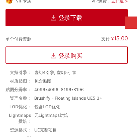
屿”模型包配备了一款自动材质——Brushify Landscape Auto
VIP专属
VIP免费，
去开通 >
Material。该材质支持多种功能，包括实时虚拟纹理（RVT）、
视差遮挡映射（POM）、三平面映射、位移/高度、粗糙度、减
登录下载
少距离的平铺特征、3级LOD系统（远、中、近）以及优化过的
着色器覆盖效果和流动映射。这一功能使得用户能够在广阔的地
形上轻松绘制不同的生物群落，如草地、沙漠、森林、雪地、海
15.00
支付
¥
单个付费资源
滩、沙丘、泥地、陨石坑等。
深度优化
为了进一步提高游戏性能，模型包中的所有网格物体均支持5级
登录购买
LOD，这有助于在游戏中根据不同距离显示不同细节级别的模
型，从而实现更好的视觉体验和运行效率。
兼容性
支持引擎：
虚幻4引擎, 虚幻5引擎
该模型包与虚幻引擎5的最新技术——Nanite和Lumen完全兼
材质贴图：
包含贴图
容，这意味着开发者可以充分利用最新的图形技术，实现更加细
贴图分辨率：
4096*4096, 8196*8196
腻的画面效果。
资产名称：
Brushify - Floating Islands UE5.3+
LOD优化：
包含LOD优化
Lightmaps
无Lightmaps烘焙
烘焙：
资源格式：
UE完整项目