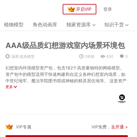
开启VIP
登录
植物模型
角色动画库
独家资源库
知识干货
AAA级品质幻想游戏室内场景环境包
场景\道具模型
2年前
630
0
幻想室内环境模型资产包，包含182个高质量独特的网格模型。
资产包中的模型适用于快速构建和自定义各种幻想室内场景，如
中世纪地牢、魔法学院图书馆或神秘的精灵居住地等。 这套资产
包含多种类型的模型，例如墙壁、地板、天花板、家具、装饰品
更多
等，每个模型都是独立设计的，可以灵活组合，创造出丰富多样
的室内环境。所有模型均已在Unreal Engine中制作完成，并配备
了碰撞检测，确保了在游戏中的实际可用性。
LOD信息：
为了提升游戏性能并优化玩家体验，这套模型支持高达4级的
VIP专属
VIP免费，
去开通 >
LOD（Level of Detail）技术。
技术参数：