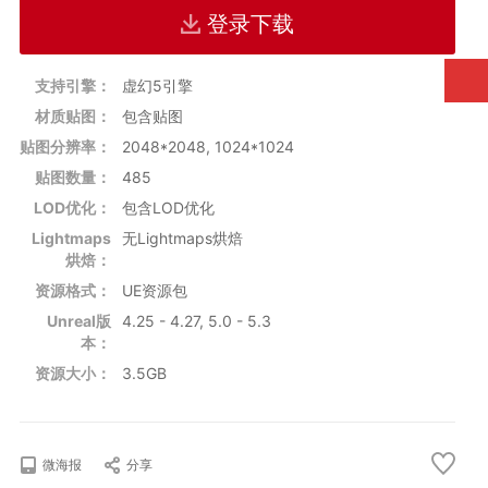
资产体积：3.5GB
登录下载
英文名称:Fantasy Interior Environment 5.3
纹理贴图数量：485
支持引擎：
虚幻5引擎
纹理贴图尺寸：1024x1024、2048x2048
贴图类型：Roughness, Albedo, Normals,Metalness | Ambient
材质贴图：
包含贴图
Occlusion
贴图分辨率：
2048*2048, 1024*1024
模型动画：无动画
贴图数量：
485
碰撞体：包含
LOD:有
LOD优化：
包含LOD优化
资源格式：UE资源包
Lightmaps
无Lightmaps烘焙
支持UE版本：4.25 - 4.27, 5.0 - 5.3
烘焙：
资源格式：
UE资源包
Unreal版
4.25 - 4.27, 5.0 - 5.3
本：
资源大小：
3.5GB
微海报
分享