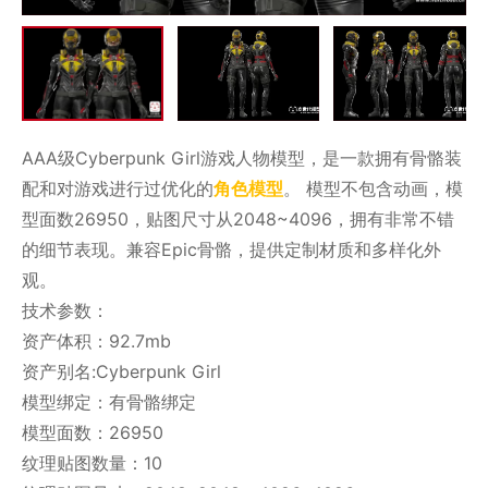
AAA级Cyberpunk Girl游戏人物模型，是一款拥有骨骼装
配和对游戏进行过优化的
角色模型
。 模型不包含动画，模
型面数26950，贴图尺寸从2048~4096，拥有非常不错
的细节表现。兼容Epic骨骼，提供定制材质和多样化外
观。
技术参数：
资产体积：92.7mb
资产别名:Cyberpunk Girl
模型绑定：有骨骼绑定
模型面数：26950
纹理贴图数量：10