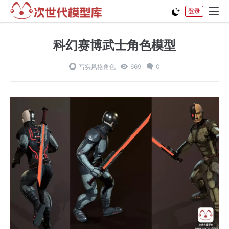
登录
科幻赛博武士角色模型
写实风格角色
669
0