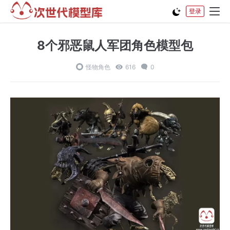
登录
8个邪恶鼠人军团角色模型包
怪物角色
616
0