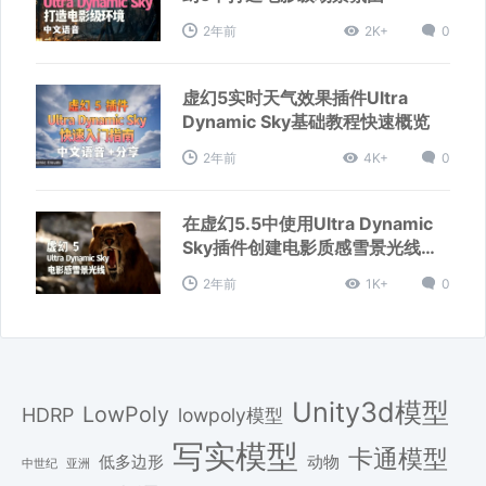
2年前
2K+
0
虚幻5实时天气效果插件Ultra
Dynamic Sky基础教程快速概览
2年前
4K+
0
在虚幻5.5中使用Ultra Dynamic
Sky插件创建电影质感雪景光线镜
头
2年前
1K+
0
Unity3d模型
LowPoly
HDRP
lowpoly模型
写实模型
卡通模型
低多边形
动物
中世纪
亚洲