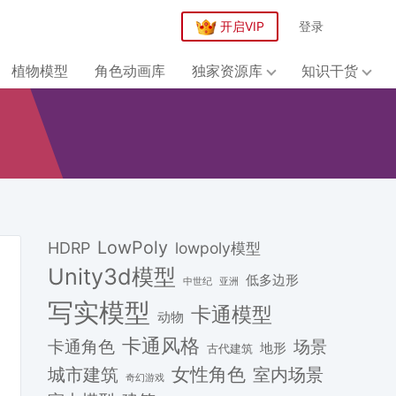
开启VIP
登录
植物模型
角色动画库
独家资源库
知识干货
LowPoly
HDRP
lowpoly模型
Unity3d模型
低多边形
中世纪
亚洲
写实模型
卡通模型
动物
卡通风格
场景
卡通角色
地形
古代建筑
女性角色
城市建筑
室内场景
奇幻游戏