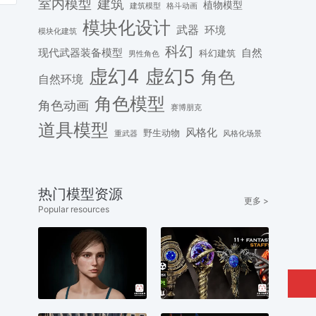
建筑
室内模型
植物模型
格斗动画
建筑模型
模块化设计
武器
环境
模块化建筑
科幻
现代武器装备模型
自然
科幻建筑
男性角色
虚幻4
虚幻5
角色
自然环境
角色模型
角色动画
赛博朋克
道具模型
风格化
野生动物
重武器
风格化场景
热门模型资源
更多 >
Popular resources