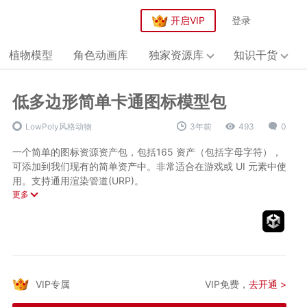
开启VIP
登录
植物模型
角色动画库
独家资源库
知识干货
低多边形简单卡通图标模型包
LowPoly风格动物
3年前
493
0
一个简单的图标资源资产包，包括165 资产（包括字母字符），
可添加到我们现有的简单资产中。非常适合在游戏或 UI 元素中使
用。支持通用渲染管道(URP)。
更多
技术参数
资产体积：1.6mb
资源格式：Unity资源包
资源版本：Simple Icons - Cartoon Assets v1.0
支持Unity版本：5.0.0或更高、支持URP
VIP专属
VIP免费，
去开通 >