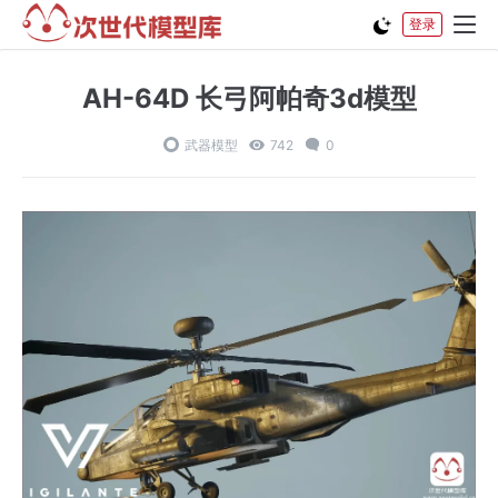
登录
AH-64D 长弓阿帕奇3d模型
武器模型
742
0