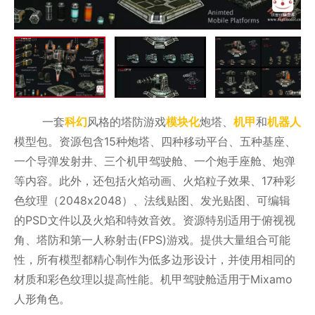
一套
科幻
风格的塔防游戏
模块化
炮塔、
机甲
和
机器人
模型包。资源包含15种炮塔、四种移动平台、五种基座、
一个导弹发射井、三个机甲驾驶舱、一个炮手座舱、炮弹
等内容。此外，还包括火焰动画、火焰粒子效果、17种彩
色纹理（2048x2048）、法线贴图、发光贴图、可编辑
的PSD文件以及火焰和特效音效。资源特别适用于俯视视
角、塔防和第一人称射击(FPS)游戏。提供大量组合可能
性，所有模型都精心制作为低多边形设计，并使用相同的
材质和彩色纹理以提高性能。机甲驾驶舱适用于Mixamo
人形角色。