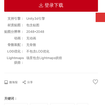
支持Unity 3d引擎版本：
4.2.0或更高
登录下载
渲染管线
是否支持
默认内置渲染管
支持
线
支持引擎：
Unity3d引擎
材质贴图：
包含贴图
贴图分辨率：
2048*2048
动画：
无动画
骨骼装配：
无骨骼
LOD优化：
不包含LOD优化
Lightmaps
场景包含Lightmaps烘焙
烘焙：
微海报
分享
关键词：