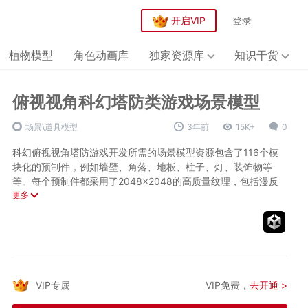
开启VIP
登录
植物模型
角色动画库
独家资源库
知识干货
俯视视角科幻塔防类游戏场景模型
场景\道具模型
3年前
15K+
0
科幻俯视视角塔防游戏开发所需的场景模型资源包含了116个模
块化的预制件，例如墙壁、角落、地板、柱子、灯、装饰物等
等。每个预制件都采用了2048×2048的高质量纹理，包括漫反
射、镜面反射、高度贴图和法线贴图，无论是细节还是整体都充
更多
满了科幻感。
技术参数：
资产体积：
235mb
贴图尺寸：
2048×2048
模型动画：
无动画
VIP专属
VIP免费，
去开通 >
贴图类型：
漫反射、镜面反射、高度贴图和法线贴图
格式：
Unity package