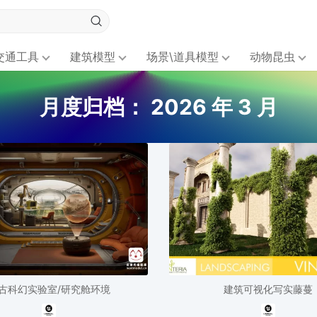
交通工具
建筑模型
场景\道具模型
动物昆虫
月度归档：
2026 年 3 月
古科幻实验室/研究舱环境
建筑可视化写实藤蔓