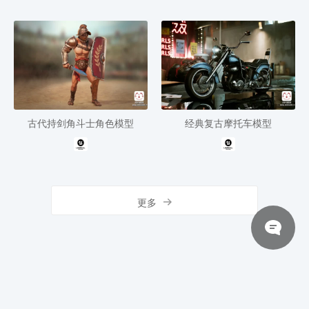
古代持剑角斗士角色模型
经典复古摩托车模型
更多