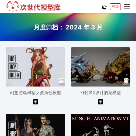
登录
月度归档：
2024 年 3 月
幻想游戏树精女孩角色模型
7种独特设计的龙模型