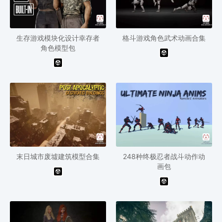
生存游戏模块化设计幸存者
格斗游戏角色武术动画合集
角色模型包
末日城市废墟建筑模型合集
248种终极忍者战斗动作动
画包