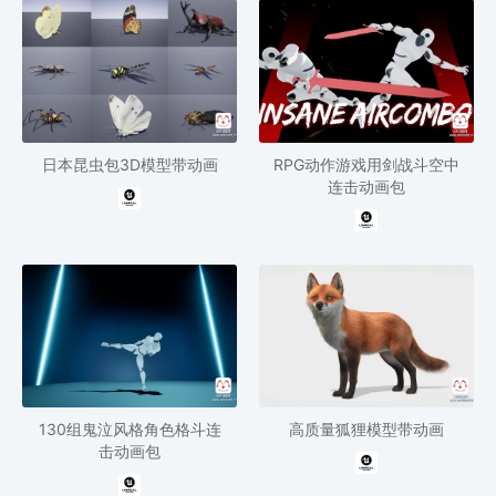
日本昆虫包3D模型带动画
RPG动作游戏用剑战斗空中
连击动画包
130组鬼泣风格角色格斗连
高质量狐狸模型带动画
击动画包