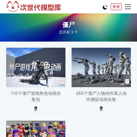
登录
僵尸
总共有 3 个
110个僵尸游戏角色动画合
265个僵尸人物动作真人动
集包
作捕捉动画合集