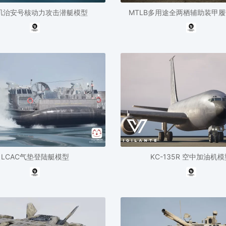
矶治安号核动力攻击潜艇模型
MTLB多用途全两栖辅助装甲
LCAC气垫登陆艇模型
KC-135R 空中加油机