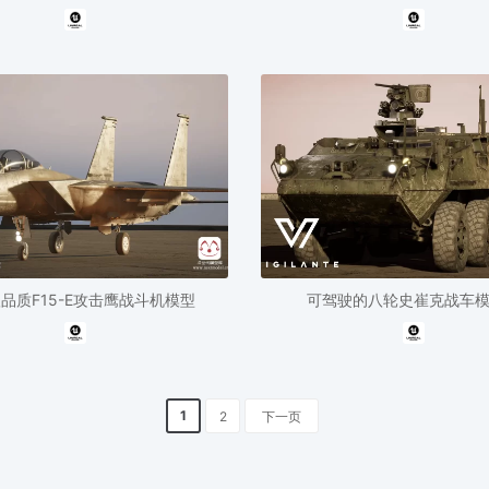
级品质F15-E攻击鹰战斗机模型
可驾驶的八轮史崔克战车
1
2
下一页