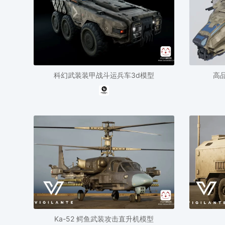
科幻武装装甲战斗运兵车3d模型
高
Ka-52 鳄鱼武装攻击直升机模型