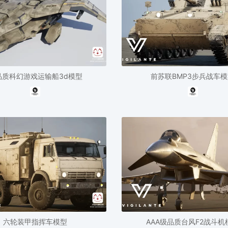
品质科幻游戏运输船3d模型
前苏联BMP3步兵战车
六轮装甲指挥车模型
AAA级品质台风F2战斗机