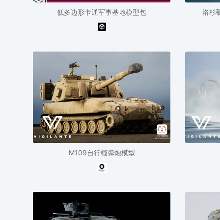
低多边形卡通军事基地模型包
洛杉
M109自行榴弹炮模型