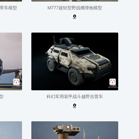
履带车模型
M777超轻型野战榴弹炮模型
模型
科幻军用装甲战斗越野吉普车