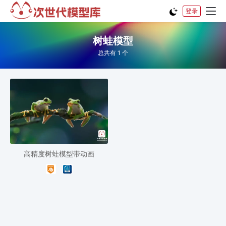
登录
树蛙模型
总共有 1 个
高精度树蛙模型带动画